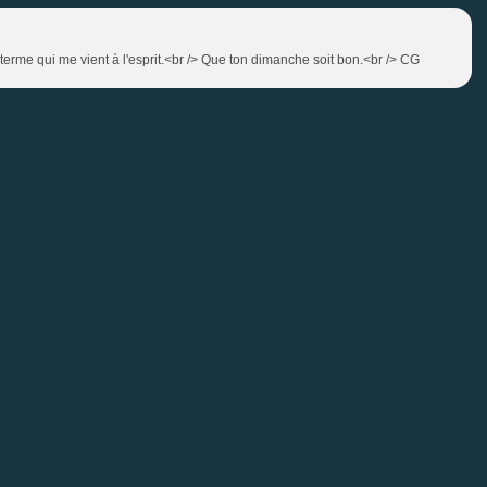
 terme qui me vient à l'esprit.<br /> Que ton dimanche soit bon.<br /> CG