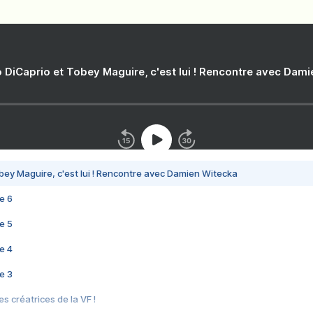
 DiCaprio et Tobey Maguire, c'est lui ! Rencontre avec Dam
bey Maguire, c'est lui ! Rencontre avec Damien Witecka
e 6
e 5
e 4
e 3
s créatrices de la VF !