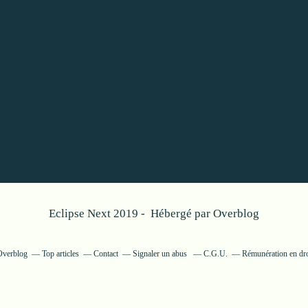
Eclipse Next 2019 - Hébergé par
Overblog
 Overblog
Top articles
Contact
Signaler un abus
C.G.U.
Rémunération en dro