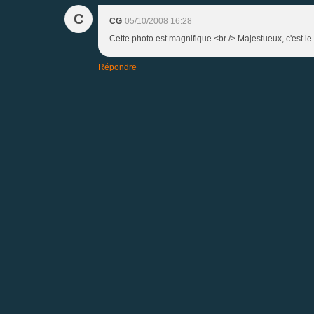
C
CG
05/10/2008 16:28
Cette photo est magnifique.<br /> Majestueux, c'est le
Répondre