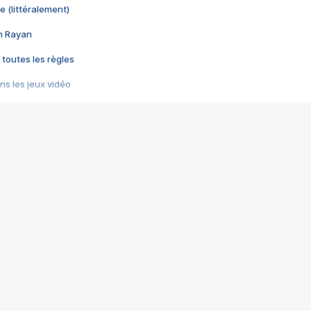
e (littéralement)
im Rayan
 toutes les règles
s les jeux vidéo
us choquant de Rockstar ? - Le scandale BULLY
e plus moche de Steam
du RÊVE tourne au CAUCHEMAR
pendant 8 heures
it… à tort
umiliés par un jeu vidéo
ire - Final Fantasy 8
ti un empire - Age of Empires
story DOFUS