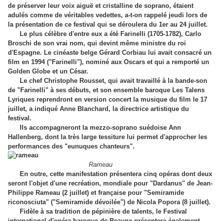
de préserver leur voix aiguë et cristalline de soprano, étaient
adulés comme de véritables vedettes, a-t-on rappelé jeudi lors de
la présentation de ce festival qui se déroulera du 1er au 24 juillet.
Le plus célèbre d'entre eux a été Farinelli (1705-1782), Carlo
Broschi de son vrai nom, qui devint même ministre du roi
d'Espagne. Le cinéaste belge Gérard Corbiau lui avait consacré un
film en 1994 ("Farinelli"), nominé aux Oscars et qui a remporté un
Golden Globe et un César.
Le chef Christophe Rousset, qui avait travaillé à la bande-son
de "Farinelli" à ses débuts, et son ensemble baroque Les Talens
Lyriques reprendront en version concert la musique du film le 17
juillet, a indiqué Anne Blanchard, la directrice artistique du
festival.
Ils accompagneront la mezzo-soprano suédoise Ann
Hallenberg, dont la très large tessiture lui permet d'approcher les
performances des "eunuques chanteurs".
Rameau
En outre, cette manifestation présentera cinq opéras dont deux
seront l'objet d'une recréation, mondiale pour "Dardanus" de Jean-
Philippe Rameau (2 juillet) et française pour "Semiramide
riconosciuta" ("Semiramide dévoilée") de Nicola Popora (8 juillet).
Fidèle à sa tradition de pépinière de talents, le Festival
international d'opéra baroque de Beaune présentera également