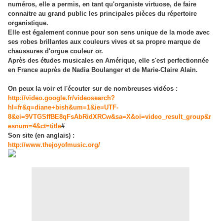
numéros, elle a permis, en tant qu'organiste virtuose, de faire
connaitre au grand public les principales pièces du répertoire
organistique.
Elle est également connue pour son sens unique de la mode avec
ses robes brillantes aux couleurs vives et sa propre marque de
chaussures d'orgue couleur or.
Après des études musicales en Amérique, elle s'est perfectionnée
en France auprès de Nadia Boulanger et de Marie-Claire Alain.
On peux la voir et l'écouter sur de nombreuses vidéos :
http://video.google.fr/videosearch?
hl=fr&q=diane+bish&um=1&ie=UTF-
8&ei=9VTGSffBE8qFsAbRidXRCw&sa=X&oi=video_result_group&r
esnum=4&ct=title
#
Son site (en anglais) :
http://www.thejoyofmusic.org/