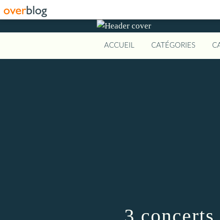
ACCUEIL
CATÉGORIES
C
3 concerts