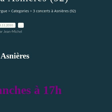
orgue
>
Categories
>
3 concerts à Asnières (92)
5.11.2010
…
ar Jean-Michel
'Asnières
anches à 17h