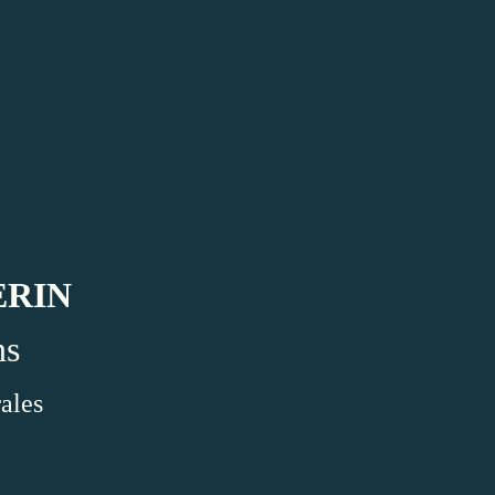
VERIN
ns
ales