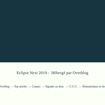
Eclipse Next 2019 - Hébergé par
Overblog
 Overblog
Top articles
Contact
Signaler un abus
C.G.U.
Rémunération en dro