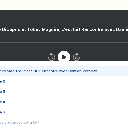
 DiCaprio et Tobey Maguire, c'est lui ! Rencontre avec Dam
bey Maguire, c'est lui ! Rencontre avec Damien Witecka
e 6
e 5
e 4
e 3
s créatrices de la VF !