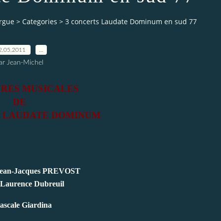
orgue
>
Categories
>
3 concerts Laudate Dominum en sud 77
2.05.2011
…
ar Jean-Michel
URES MUSICALES
DE
E LAUDATE DOMINUM
: Jean-Jacques PREVOST
 Laurence Dubreuil
Pascale Giardina