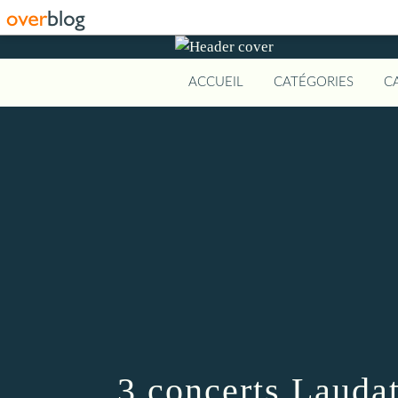
ACCUEIL
CATÉGORIES
C
3 concerts Lauda