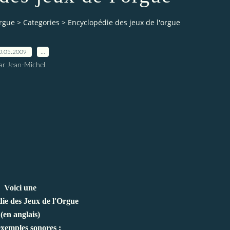
orgue
>
Categories
>
Encyclopédie des jeux de l'orgue
0.05.2009
…
ar Jean-Michel
Voici une
ie des Jeux de l'Orgue
(en anglais)
exemples sonores :