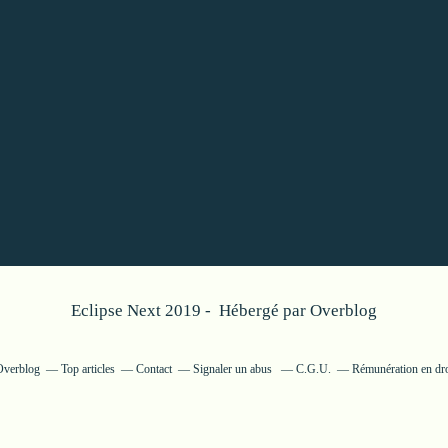
Eclipse Next 2019 - Hébergé par
Overblog
 Overblog
Top articles
Contact
Signaler un abus
C.G.U.
Rémunération en dro