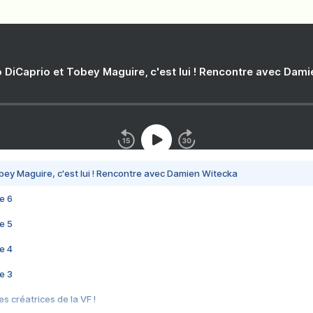
 DiCaprio et Tobey Maguire, c'est lui ! Rencontre avec Dam
bey Maguire, c'est lui ! Rencontre avec Damien Witecka
e 6
e 5
e 4
e 3
s créatrices de la VF !