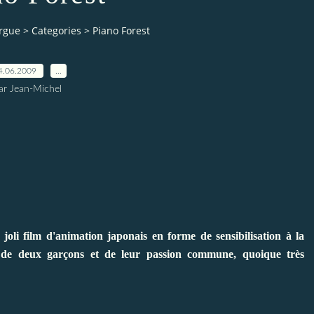
orgue
>
Categories
>
Piano Forest
4.06.2009
…
ar Jean-Michel
 joli film d'animation japonais en forme de sensibilisation à la
ié de deux garçons et de leur passion commune, quoique très