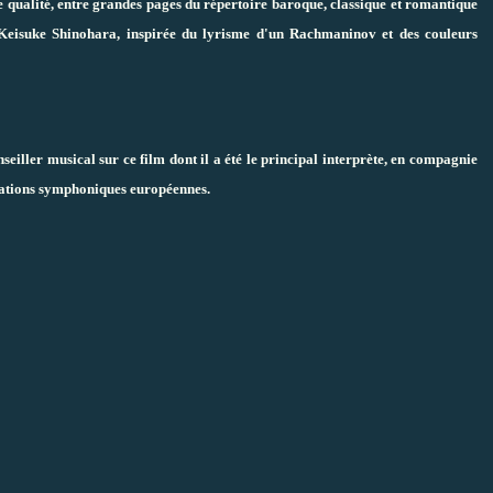
 qualité, entre grandes pages du répertoire baroque, classique et romantique
Keisuke Shinohara, inspirée du lyrisme d'un Rachmaninov et des couleurs
seiller musical sur ce film dont il a été le principal interprète, en compagnie
mations symphoniques européennes.