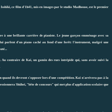
sshiki, ce film d'1h41, mis en images par le studio Madhouse, est le premier
ère à une brillante carrière de pianiste. Le jeune garçon emménage avec sa
lui parlent d'un piano caché au fond d'une forêt: l'instrument, malgré une
té...
. Au contraire de Kai, un gamin des rues intrépide qui, sans avoir suivi la
.
n quand ils devront s'opposer lors d'une compétition. Kai n'arrivera pas à la
pressionnera Shûhei, "bête de concours" qui met plus d'application scolaire que