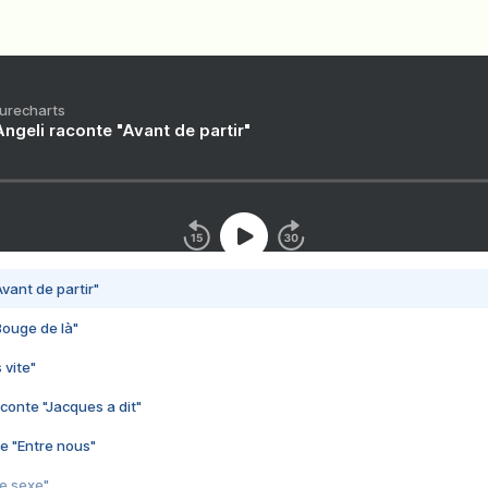
Purecharts
ngeli raconte "Avant de partir"
vant de partir"
Bouge de là"
 vite"
conte "Jacques a dit"
e "Entre nous"
3e sexe"