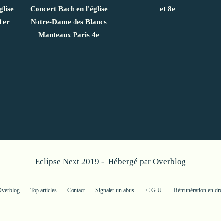
glise
Concert Bach en l'église
et 8e
1er
Notre-Dame des Blancs
Manteaux Paris 4e
Eclipse Next 2019 - Hébergé par
Overblog
 Overblog
Top articles
Contact
Signaler un abus
C.G.U.
Rémunération en dro