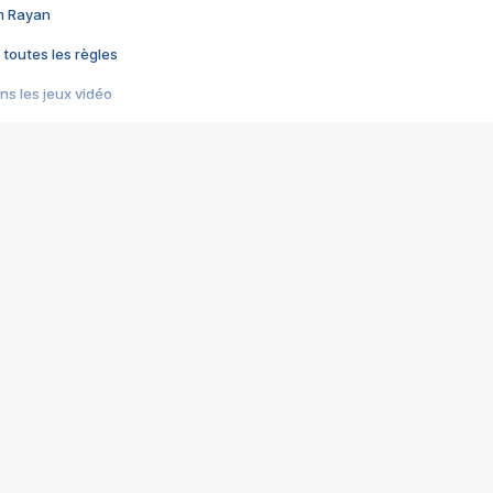
im Rayan
 toutes les règles
s les jeux vidéo
us choquant de Rockstar ? - Le scandale BULLY
e plus moche de Steam
du RÊVE tourne au CAUCHEMAR
pendant 8 heures
it… à tort
umiliés par un jeu vidéo
ire - Final Fantasy 8
ti un empire - Age of Empires
story DOFUS
tard, il crée l'un des pires jeux de tous les temps, MindsEye.