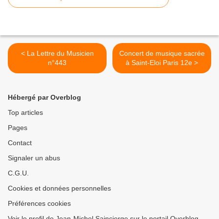
< La Lettre du Musicien
Concert de musique sacrée
n°443
à Saint-Eloi Paris 12e >
Hébergé par Overblog
Top articles
Pages
Contact
Signaler un abus
C.G.U.
Cookies et données personnelles
Préférences cookies
Voir le profil de Jean-Michel Saincierge sur le portail Overblog