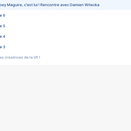
bey Maguire, c'est lui ! Rencontre avec Damien Witecka
e 6
e 5
e 4
e 3
s créatrices de la VF !
e 2
e 1
e Mektoub My Love arrive enfin ! Rencontre avec Shaïn Boumedine et Sal
i : après Toni en famille
elle réalise le bouleversant Dites lui que je l'aime
ais ! Rencontre autour de Vie privée de Rebecca Zlotowski