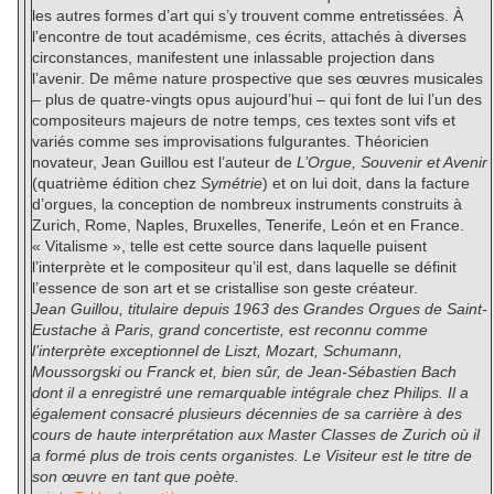
les autres formes d’art qui s’y trouvent comme entretissées. À
l’encontre de tout académisme, ces écrits, attachés à diverses
circonstances, manifestent une inlassable projection dans
l’avenir. De même nature prospective que ses œuvres musicales
– plus de quatre-vingts opus aujourd’hui – qui font de lui l’un des
compositeurs majeurs de notre temps, ces textes sont vifs et
variés comme ses improvisations fulgurantes. Théoricien
novateur, Jean Guillou est l’auteur de
L’Orgue, Souvenir et Avenir
(quatrième édition chez
Symétrie
) et on lui doit, dans la facture
d’orgues, la conception de nombreux instruments construits à
Zurich, Rome, Naples, Bruxelles, Tenerife, León et en France.
« Vitalisme », telle est cette source dans laquelle puisent
l’interprète et le compositeur qu’il est, dans laquelle se définit
l’essence de son art et se cristallise son geste créateur.
Jean Guillou, titulaire depuis 1963 des Grandes Orgues de Saint-
Eustache à Paris, grand concertiste, est reconnu comme
l’interprète exceptionnel de Liszt, Mozart, Schumann,
Moussorgski ou Franck et, bien sûr, de Jean-Sébastien Bach
dont il a enregistré une remarquable intégrale chez Philips. Il a
également consacré plusieurs décennies de sa carrière à des
cours de haute interprétation aux Master Classes de Zurich où il
a formé plus de trois cents organistes. Le Visiteur est le titre de
son œuvre en tant que poète.