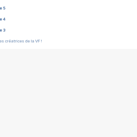
e 5
e 4
e 3
s créatrices de la VF !
e 2
e 1
e Mektoub My Love arrive enfin ! Rencontre avec Shaïn Boumedine et Sal
i : après Toni en famille
elle réalise le bouleversant Dites lui que je l'aime
ais ! Rencontre autour de Vie privée de Rebecca Zlotowski
 de Marguerite, Grave... Rencontre avec Ella Rumpf
 Les Rêveurs, un film intime sur la santé mentale