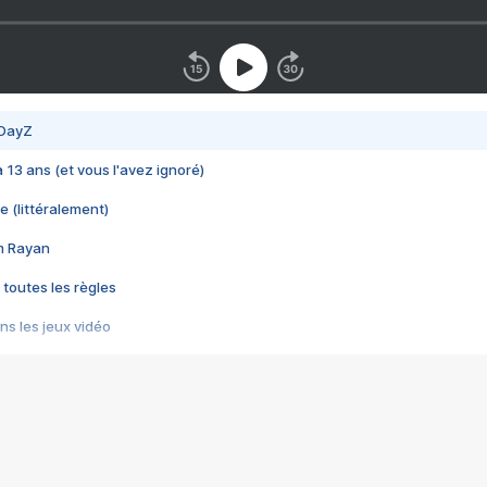
 DayZ
 a 13 ans (et vous l'avez ignoré)
e (littéralement)
im Rayan
 toutes les règles
s les jeux vidéo
us choquant de Rockstar ? - Le scandale BULLY
e plus moche de Steam
du RÊVE tourne au CAUCHEMAR
pendant 8 heures