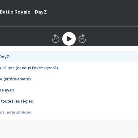
 Battle Royale - DayZ
 DayZ
 a 13 ans (et vous l'avez ignoré)
e (littéralement)
im Rayan
 toutes les règles
s les jeux vidéo
us choquant de Rockstar ? - Le scandale BULLY
e plus moche de Steam