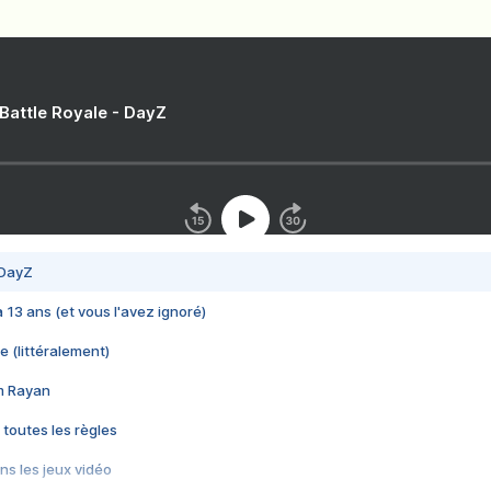
 Battle Royale - DayZ
 DayZ
 a 13 ans (et vous l'avez ignoré)
e (littéralement)
im Rayan
 toutes les règles
s les jeux vidéo