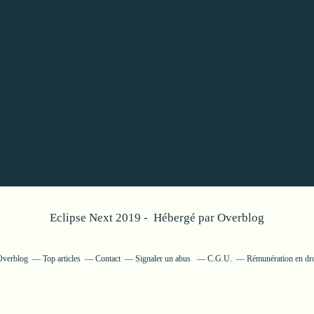
Eclipse Next 2019 - Hébergé par
Overblog
 Overblog
Top articles
Contact
Signaler un abus
C.G.U.
Rémunération en dro