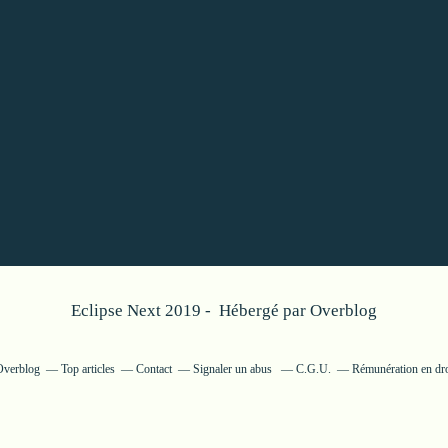
Eclipse Next 2019 - Hébergé par
Overblog
 Overblog
Top articles
Contact
Signaler un abus
C.G.U.
Rémunération en dro