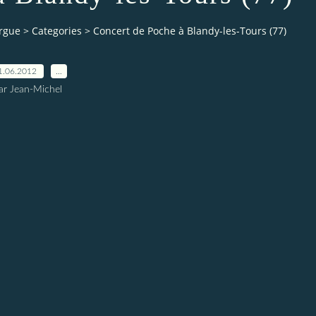
orgue
>
Categories
>
Concert de Poche à Blandy-les-Tours (77)
1.06.2012
…
ar Jean-Michel