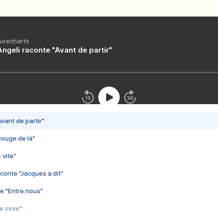
Purecharts
ngeli raconte "Avant de partir"
vant de partir"
Bouge de là"
 vite"
conte "Jacques a dit"
e "Entre nous"
3e sexe"