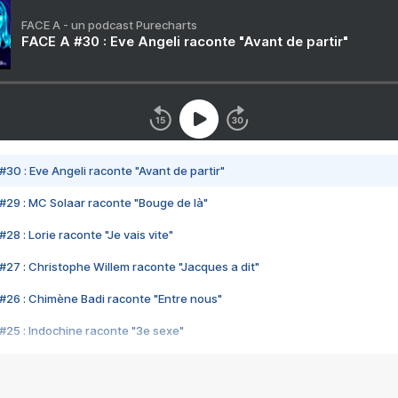
FACE A - un podcast Purecharts
FACE A #30 : Eve Angeli raconte "Avant de partir"
#30 : Eve Angeli raconte "Avant de partir"
#29 : MC Solaar raconte "Bouge de là"
28 : Lorie raconte "Je vais vite"
#27 : Christophe Willem raconte "Jacques a dit"
#26 : Chimène Badi raconte "Entre nous"
#25 : Indochine raconte "3e sexe"
#24 : Zaho raconte "C'est chelou"
#23 : Patrick Bruel raconte "Au café des délices"