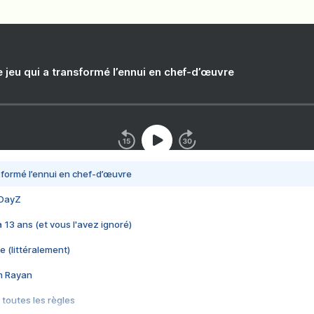
e jeu qui a transformé l’ennui en chef-d’œuvre
nsformé l’ennui en chef-d’œuvre
 DayZ
 a 13 ans (et vous l'avez ignoré)
e (littéralement)
im Rayan
 toutes les règles