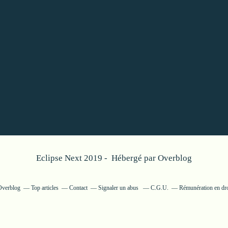
Eclipse Next 2019 - Hébergé par
Overblog
 Overblog
Top articles
Contact
Signaler un abus
C.G.U.
Rémunération en dro