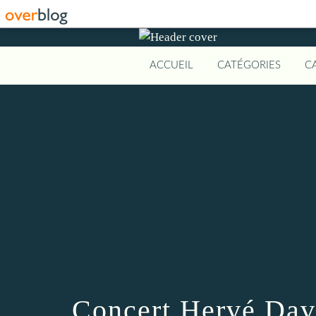
ACCUEIL
CATÉGORIES
C
Concert Hervé Dav