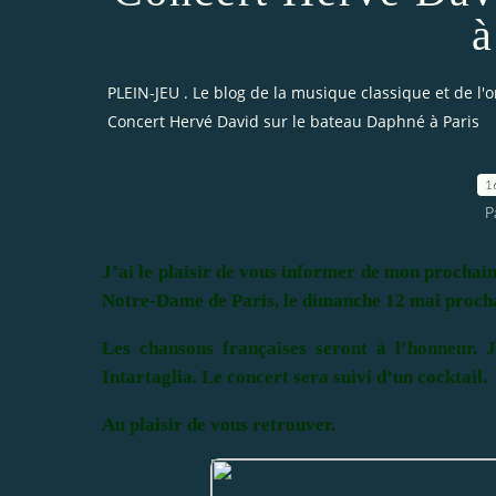
à
PLEIN-JEU . Le blog de la musique classique et de l'
Concert Hervé David sur le bateau Daphné à Paris
1
P
J’ai le plaisir de vous informer de mon prochai
Notre-Dame de Paris, le dimanche 12 mai procha
Les chansons françaises seront à l’honneur.
Intartaglia. Le concert sera suivi d’un cocktail.
Au plaisir de vous retrouver.