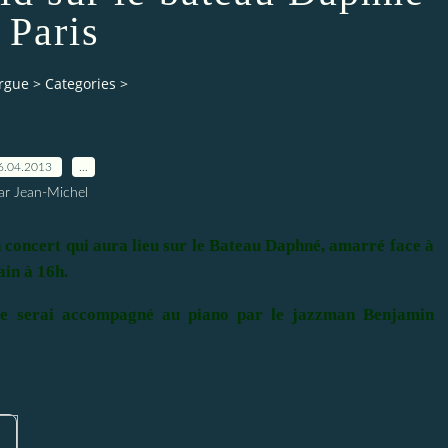
 Paris
orgue
>
Categories
>
6.04.2013
…
ar Jean-Michel
n concert qui aura lieu sur le Bateau Daphné, amarré face à
in à 16h.
 Je serai accompagné au piano par le jazzman Benjamin