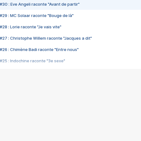
#30 : Eve Angeli raconte "Avant de partir"
#29 : MC Solaar raconte "Bouge de là"
28 : Lorie raconte "Je vais vite"
#27 : Christophe Willem raconte "Jacques a dit"
#26 : Chimène Badi raconte "Entre nous"
#25 : Indochine raconte "3e sexe"
#24 : Zaho raconte "C'est chelou"
#23 : Patrick Bruel raconte "Au café des délices"
#22 : Kyo raconte "Le chemin"
#21 : Nolwenn Leroy raconte "Cassé"
#20 : Patrick Hernandez raconte "Born to be alive"
#19 : Lorie raconte "Près de moi"
#18 : Michael Jones raconte "A nos actes manqués" (avec Jean-Jacque