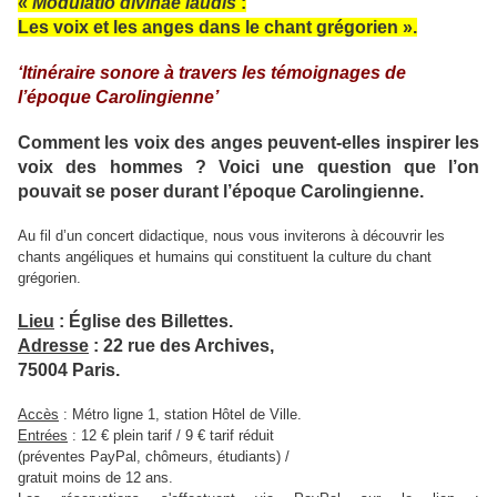
«
Modulatio divinae laudis
:
Les voix et les anges dans le chant grégorien ».
‘Itinéraire sonore à travers les témoignages de
l’époque Carolingienne’
Comment les voix des anges peuvent-elles inspirer les
voix des hommes ? Voici une question que l’on
pouvait se poser durant l’époque Carolingienne.
Au fil d’un concert didactique
, nous vous inviterons à découvrir les
chants angéliques et humains qui constituent la culture du chant
grégorien.
Lieu
: Église des Billettes.
Adresse
: 22 rue des Archives,
75004 Paris.
Accès
: Métro ligne 1, station Hôtel de Ville.
Entrées
: 12 € plein tarif / 9 € tarif réduit
(préventes PayPal, chômeurs, étudiants) /
gratuit moins de 12 ans.