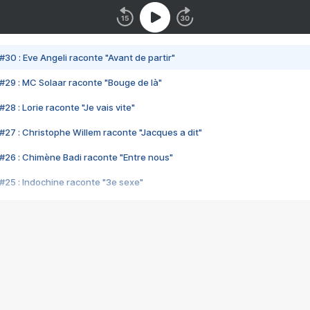
#30 : Eve Angeli raconte "Avant de partir"
#29 : MC Solaar raconte "Bouge de là"
28 : Lorie raconte "Je vais vite"
#27 : Christophe Willem raconte "Jacques a dit"
#26 : Chimène Badi raconte "Entre nous"
#25 : Indochine raconte "3e sexe"
#24 : Zaho raconte "C'est chelou"
#23 : Patrick Bruel raconte "Au café des délices"
#22 : Kyo raconte "Le chemin"
#21 : Nolwenn Leroy raconte "Cassé"
#20 : Patrick Hernandez raconte "Born to be alive"