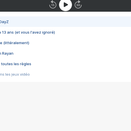
 DayZ
 a 13 ans (et vous l'avez ignoré)
e (littéralement)
im Rayan
 toutes les règles
s les jeux vidéo
us choquant de Rockstar ? - Le scandale BULLY
e plus moche de Steam
du RÊVE tourne au CAUCHEMAR
pendant 8 heures
it… à tort