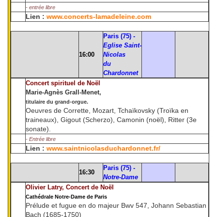
- entrée libre
Lien :
www.concerts-lamadeleine.com
Paris (75) -
Eglise Saint-
16:00
Nicolas
du
Chardonnet
Concert spirituel de Noël
Marie-Agnès Grall-Menet,
titulaire du grand-orgue.
Oeuvres de Corrette, Mozart, Tchaïkovsky (Troïka en
traineaux), Gigout (Scherzo), Camonin (noël), Ritter (3e
sonate).
- Entrée libre
Lien :
www.saintnicolasduchardonnet.fr/
Paris (75) -
16:30
Notre-Dame
Olivier Latry, Concert de Noël
Cathédrale Notre-Dame de Paris
Prélude et fugue en do majeur Bwv 547, Johann Sebastian
Bach (1685-1750)