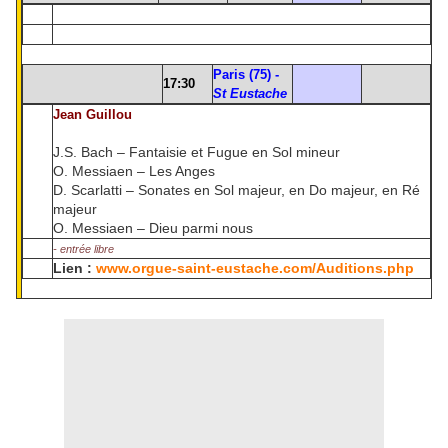
Paris (75) -
17:30
St Eustache
J
ean
Guillou
J.S. Bach – Fantaisie et Fugue en Sol mineur
O. Messiaen – Les Anges
D. Scarlatti – Sonates en Sol majeur, en Do majeur, en Ré
majeur
O. Messiaen – Dieu parmi nous
- entrée libre
Lien :
www.orgue-saint-eustache.com/Auditions.php