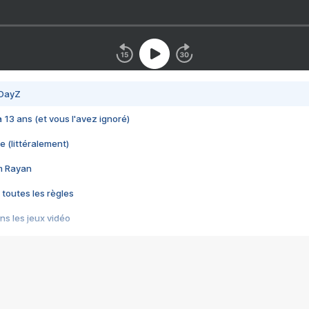
 DayZ
 a 13 ans (et vous l'avez ignoré)
e (littéralement)
im Rayan
 toutes les règles
s les jeux vidéo
us choquant de Rockstar ? - Le scandale BULLY
e plus moche de Steam
du RÊVE tourne au CAUCHEMAR