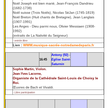
Noël Joseph est bien marié, Jean-François Dandrieu
(1682-1738)
Noël suisse (Trois Noëls), Nicolas SéJan (1745-1819)
Noël Breton (Huit chants de Bretagne), Jean Langlais
(1907-1991)
Les Anges - Dieu parmi nous, Olivier Messiaen (1908-
1992)
(extraits de La Nativité du Seigneur)
- entrée libre
Lien :
WWW.musique-sacrée-notredamedeparis.fr
Antony (92) -
16:45
Eglise Saint-
Saturnin
Sophie Martin, Violon.
Jean-Yves Lacorne,
Organiste de la Cathédrale Saint-Louis de Choisy le
Roi.
Œuvres de Bach et Vivaldi.
- Libre participation