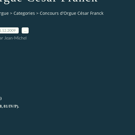
orgue
>
Categories
>
Concours d'Orgue César Franck
1.12.2009
…
ar Jean-Michel
)
, 81/IV/P).