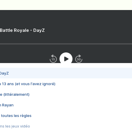
 Battle Royale - DayZ
 DayZ
 a 13 ans (et vous l'avez ignoré)
e (littéralement)
im Rayan
 toutes les règles
s les jeux vidéo