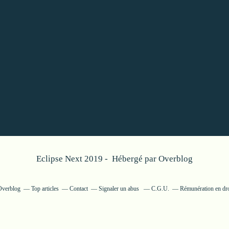
Eclipse Next 2019 - Hébergé par
Overblog
 Overblog
Top articles
Contact
Signaler un abus
C.G.U.
Rémunération en dro