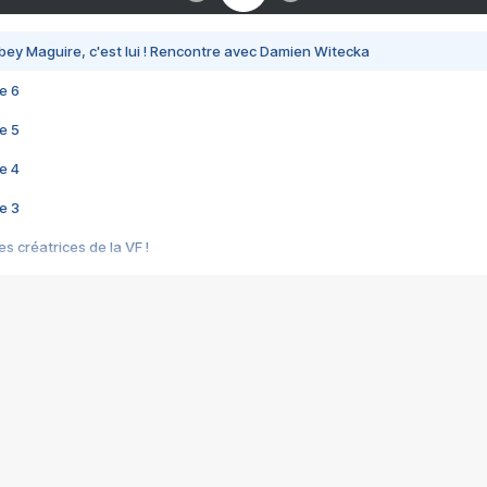
bey Maguire, c'est lui ! Rencontre avec Damien Witecka
e 6
e 5
e 4
e 3
s créatrices de la VF !
e 2
e 1
e Mektoub My Love arrive enfin ! Rencontre avec Shaïn Boumedine et Sal
i : après Toni en famille
elle réalise le bouleversant Dites lui que je l'aime
ais ! Rencontre autour de Vie privée de Rebecca Zlotowski