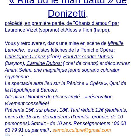
« Rita ou le mari battu » de
Donizetti,
précédé, en première partie, de "Chants d'amour" par
Laurence Vizet (soprano) et Alessia Fiori (harpe).
Vous y retrouverez, dans une mise en scène de
Mireille
Larroche
,
les artistes fétiches de la Péniche Opéra :
Christophe Crapez
(ténor),
Paul Alexandre Dubois
(baryton),
Caroline Dubost
( chef de chants) et découvrirez
Amira Selim
, une magnifique jeune soprano coloratur
égyptienne.
Le spectacle aura lieu sur la Péniche « Opéra », Quai de
la République à Samois.
Attention ! Nombre de places limité... = réservation
vivement conseillée!
Prévente 15€, sur place : 18€. Tarif réduit: 12€ (étudiants,
moins de 18 ans, demandeurs d’emploi, groupes de 10
personnes).Gratuit: - de 10 ans.
Renseignements : 06 08
63 79 91 ou par mail :
samois.culture@gmail.com