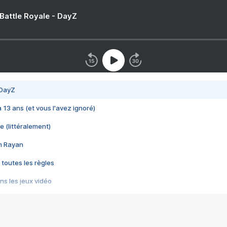
 Battle Royale - DayZ
 DayZ
 a 13 ans (et vous l'avez ignoré)
e (littéralement)
im Rayan
 toutes les règles
s les jeux vidéo
us choquant de Rockstar ? - Le scandale BULLY
e plus moche de Steam