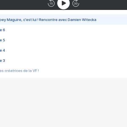
bey Maguire, c'est lui ! Rencontre avec Damien Witecka
e 6
e 5
e 4
e 3
s créatrices de la VF !
e 2
e 1
e Mektoub My Love arrive enfin ! Rencontre avec Shaïn Boumedine et Sal
i : après Toni en famille
elle réalise le bouleversant Dites lui que je l'aime