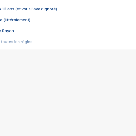
 a 13 ans (et vous l'avez ignoré)
e (littéralement)
im Rayan
 toutes les règles
s les jeux vidéo
us choquant de Rockstar ? - Le scandale BULLY
e plus moche de Steam
du RÊVE tourne au CAUCHEMAR
pendant 8 heures
it… à tort
umiliés par un jeu vidéo
ire - Final Fantasy 8