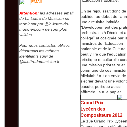
l’Education nationale.
EMAIL
On se réjouissait donc de 
Attention:
les adresses email
publiée, au début de l’an
de La Lettre du Musicien se
une circulaire intitulée
terminant par @la-lettre-du-
“Développement des prat
musicien.com ne sont plus
orchestrales à l’école et a
valides.
collège” et cosignée par l
ministres de l’Education
Pour nous contacter, utilisez
nationale et de la Culture
désormais les mêmes
peut y lire que l’éducation
identifiants suivi de
artistique et culturelle con
@lalettredumusicien.fr
une mission prioritaire et
commune de ces ministèr
Alleluiah ! a-t-on envie de
s’écrier devant une volon
eacute; politique aussi
affirmée...sur le papier.
Grand Prix
Lycéen des
Compositeurs 2012
Le 13e Grand Prix Lycée
Compositeurs a été attrib