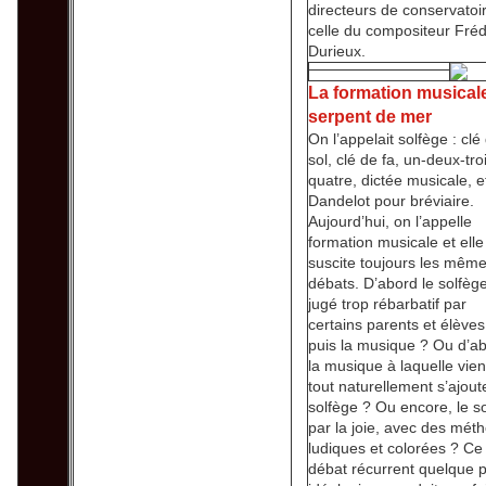
directeurs de conservatoi
celle du compositeur Fréd
Durieux.
La formation musicale
serpent de mer
On l’appelait solfège : clé
sol, clé de fa, un-deux-tro
quatre, dictée musicale, e
Dandelot pour bréviaire.
Aujourd’hui, on l’appelle
formation musicale et elle
suscite toujours les mêm
débats. D’abord le solfèg
jugé trop rébarbatif par
certains parents et élèves
puis la musique ? Ou d’a
la musique à laquelle vien
tout naturellement s’ajoute
solfège ? Ou encore, le s
par la joie, avec des mét
ludiques et colorées ? Ce
débat récurrent quelque 