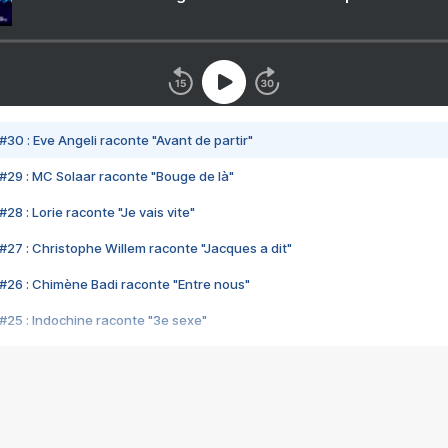
#30 : Eve Angeli raconte "Avant de partir"
#29 : MC Solaar raconte "Bouge de là"
28 : Lorie raconte "Je vais vite"
#27 : Christophe Willem raconte "Jacques a dit"
#26 : Chimène Badi raconte "Entre nous"
#25 : Indochine raconte "3e sexe"
#24 : Zaho raconte "C'est chelou"
#23 : Patrick Bruel raconte "Au café des délices"
#22 : Kyo raconte "Le chemin"