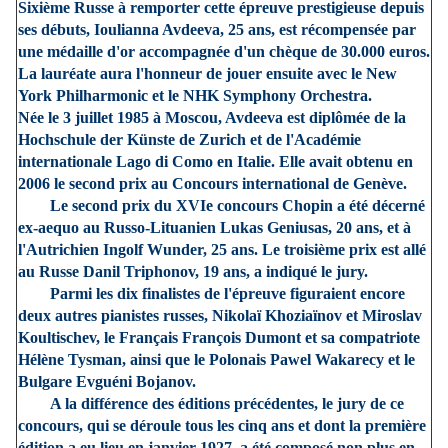
Sixième Russe à remporter cette épreuve prestigieuse depuis
ses débuts, Ioulianna Avdeeva, 25 ans, est récompensée par
une médaille d'or accompagnée d'un chèque de 30.000 euros.
La lauréate aura l'honneur de jouer ensuite avec le New
York Philharmonic et le NHK Symphony Orchestra.
Née le 3 juillet 1985 à Moscou, Avdeeva est diplômée de la
Hochschule der Künste de Zurich et de l'Académie
internationale Lago di Como en Italie. Elle avait obtenu en
2006 le second prix au Concours international de Genève.
Le second prix du XVIe concours Chopin a été décerné
ex-aequo au Russo-Lituanien Lukas Geniusas, 20 ans, et à
l'Autrichien Ingolf Wunder, 25 ans. Le troisième prix est allé
au Russe Danil Triphonov, 19 ans, a indiqué le jury.
Parmi les dix finalistes de l'épreuve figuraient encore
deux autres pianistes russes, Nikolaï Khoziaïnov et Miroslav
Koultischev, le Français François Dumont et sa compatriote
Hélène Tysman, ainsi que le Polonais Pawel Wakarecy et le
Bulgare Evguéni Bojanov.
A la différence des éditions précédentes, le jury de ce
concours, qui se déroule tous les cinq ans et dont la première
édition a eu lieu en janvier 1927, a été composé non plus en