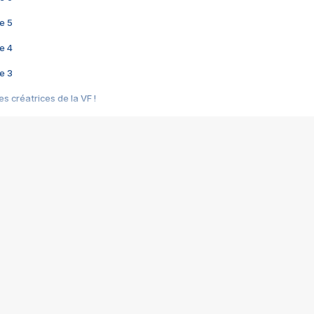
e 5
e 4
e 3
s créatrices de la VF !
e 2
e 1
e Mektoub My Love arrive enfin ! Rencontre avec Shaïn Boumedine et Sal
i : après Toni en famille
elle réalise le bouleversant Dites lui que je l'aime
ais ! Rencontre autour de Vie privée de Rebecca Zlotowski
 de Marguerite, Grave... Rencontre avec Ella Rumpf
 Les Rêveurs, un film intime sur la santé mentale