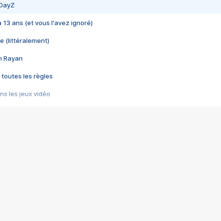
 DayZ
 a 13 ans (et vous l'avez ignoré)
e (littéralement)
im Rayan
 toutes les règles
s les jeux vidéo
us choquant de Rockstar ? - Le scandale BULLY
e plus moche de Steam
du RÊVE tourne au CAUCHEMAR
pendant 8 heures
it… à tort
umiliés par un jeu vidéo
ire - Final Fantasy 8