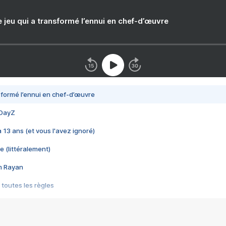
e jeu qui a transformé l’ennui en chef-d’œuvre
nsformé l’ennui en chef-d’œuvre
 DayZ
 a 13 ans (et vous l'avez ignoré)
e (littéralement)
im Rayan
 toutes les règles
s les jeux vidéo
us choquant de Rockstar ? - Le scandale BULLY