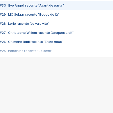
#30 : Eve Angeli raconte "Avant de partir"
#29 : MC Solaar raconte "Bouge de là"
28 : Lorie raconte "Je vais vite"
#27 : Christophe Willem raconte "Jacques a dit"
#26 : Chimène Badi raconte "Entre nous"
#25 : Indochine raconte "3e sexe"
#24 : Zaho raconte "C'est chelou"
#23 : Patrick Bruel raconte "Au café des délices"
#22 : Kyo raconte "Le chemin"
#21 : Nolwenn Leroy raconte "Cassé"
#20 : Patrick Hernandez raconte "Born to be alive"
#19 : Lorie raconte "Près de moi"