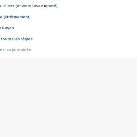
 a 13 ans (et vous l'avez ignoré)
e (littéralement)
im Rayan
 toutes les règles
s les jeux vidéo
us choquant de Rockstar ? - Le scandale BULLY
e plus moche de Steam
du RÊVE tourne au CAUCHEMAR
pendant 8 heures
it… à tort
umiliés par un jeu vidéo
ire - Final Fantasy 8