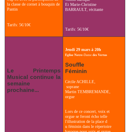
la classe de cornet à bouquin de
Et Marie-Christine
Pantin
BARRAULT, récitante
Tarifs: 5€/10€
Tarifs: 5€/10€
Jeudi 29 mars à 20h
Eglise Notre-
Dame
des Vertus
Souffle
Le Printemps
Féminin
Musical continue la
Cécile ACHILLE,
semaine
soprane
prochaine...
Martin TEMBREMANDE,
orgue
Lors de ce concert, voix et
orgue se feront écho telle
l'illustration de la place d
u féminin dans le répertoire
baroque pour voix et orgue.