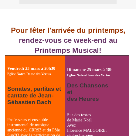
Pour fêter l'arrivée du printemps,
rendez-vous ce week-end au
Printemps Musical!
Vendredi 23 mars à 20h30
Dimanche 25 mars à 18h
Eglise Notre-Dame des Vertus
Eglise Notre-
Dame
des Vertus
Des Chansons
Sonates, partitas et
et
cantate de Jean-
des Heures
Sébastien Bach
Sur des textes
Professeurs et ensemble
de Marie Noël
instrumental de musique
Avec
ancienne du CRR93 et du Pôle
Florence MALGOIRE,
Sup'93 avec la participation de
violon baroque