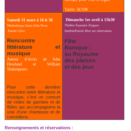
Tarifs: 5€/10€
Dimanche 1er avril à 15h30
Samedi 31 mars à 16 h 30
Théâtre Equestre Zingaro
Médiathèque Saint-John Perse
Entrée Libre
listelisteEntrée libre sur réservation
Rencontre
Fête
littérature et
Baroque :
musique
au Royaume
Autour d’écrits de John
des plaisirs
Dowland et William
et des jeux
Shakespeare
Pour cette dernière
rencontre entre littérature et
musique, c’est un consort
de violes de gambes et de
flûtes qui accompagnera la
voix d’une chanteuse et de
comédiens.
Renseignements et réservations :