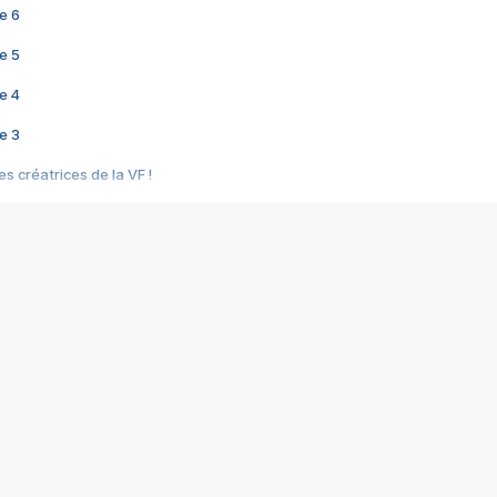
e 6
e 5
e 4
e 3
s créatrices de la VF !
e 2
e 1
e Mektoub My Love arrive enfin ! Rencontre avec Shaïn Boumedine et Sal
i : après Toni en famille
elle réalise le bouleversant Dites lui que je l'aime
ais ! Rencontre autour de Vie privée de Rebecca Zlotowski
 de Marguerite, Grave... Rencontre avec Ella Rumpf
 Les Rêveurs, un film intime sur la santé mentale