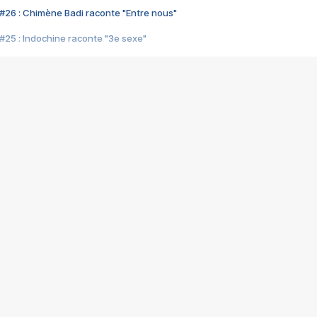
#26 : Chimène Badi raconte "Entre nous"
#25 : Indochine raconte "3e sexe"
#24 : Zaho raconte "C'est chelou"
#23 : Patrick Bruel raconte "Au café des délices"
#22 : Kyo raconte "Le chemin"
#21 : Nolwenn Leroy raconte "Cassé"
#20 : Patrick Hernandez raconte "Born to be alive"
#19 : Lorie raconte "Près de moi"
#18 : Michael Jones raconte "A nos actes manqués" (avec Jean-Jacque
#17 : Khaled raconte "Aïcha"
#16 : Corneille raconte "Parce qu'on vient de loin"
#15 : Indochine raconte "L'aventurier"