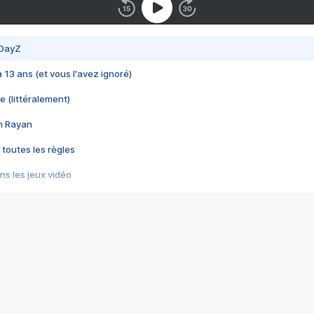
 DayZ
 a 13 ans (et vous l'avez ignoré)
e (littéralement)
im Rayan
 toutes les règles
s les jeux vidéo
us choquant de Rockstar ? - Le scandale BULLY
e plus moche de Steam
du RÊVE tourne au CAUCHEMAR
pendant 8 heures
it… à tort