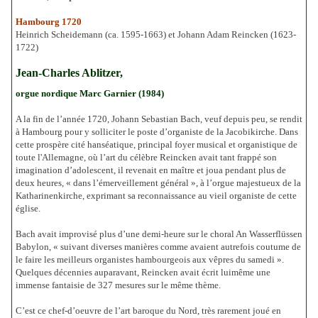
Hambourg 1720
Heinrich Scheidemann (ca. 1595-1663) et Johann Adam Reincken (1623-
1722)
Jean-Charles Ablitzer,
orgue nordique Marc Garnier (1984)
A la fin de l’année 1720, Johann Sebastian Bach, veuf depuis peu, se rendit
à Hambourg pour y solliciter le poste d’organiste de la Jacobikirche. Dans
cette prospère cité hanséatique, principal foyer musical et organistique de
toute l'Allemagne, où l’art du célèbre Reincken avait tant frappé son
imagination d’adolescent, il revenait en maître et joua pendant plus de
deux heures, « dans l’émerveillement général », à l’orgue majestueux de la
Katharinenkirche, exprimant sa reconnaissance au vieil organiste de cette
église.
Bach avait improvisé plus d’une demi-heure sur le choral An Wasserflüssen
Babylon, « suivant diverses manières comme avaient autrefois coutume de
le faire les meilleurs organistes hambourgeois aux vêpres du samedi ».
Quelques décennies auparavant, Reincken avait écrit luimême une
immense fantaisie de 327 mesures sur le même thème.
C’est ce chef-d’oeuvre de l’art baroque du Nord, très rarement joué en