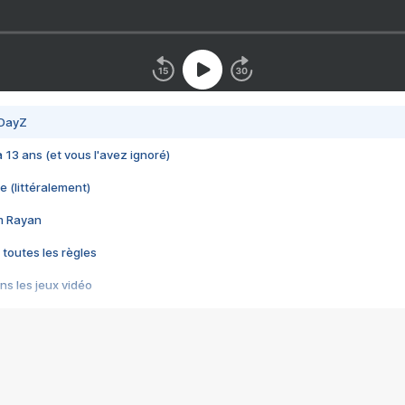
 DayZ
 a 13 ans (et vous l'avez ignoré)
e (littéralement)
im Rayan
 toutes les règles
s les jeux vidéo
us choquant de Rockstar ? - Le scandale BULLY
e plus moche de Steam
du RÊVE tourne au CAUCHEMAR