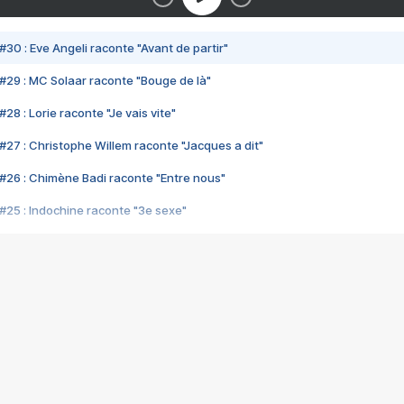
#30 : Eve Angeli raconte "Avant de partir"
#29 : MC Solaar raconte "Bouge de là"
28 : Lorie raconte "Je vais vite"
#27 : Christophe Willem raconte "Jacques a dit"
#26 : Chimène Badi raconte "Entre nous"
#25 : Indochine raconte "3e sexe"
#24 : Zaho raconte "C'est chelou"
#23 : Patrick Bruel raconte "Au café des délices"
#22 : Kyo raconte "Le chemin"
#21 : Nolwenn Leroy raconte "Cassé"
#20 : Patrick Hernandez raconte "Born to be alive"