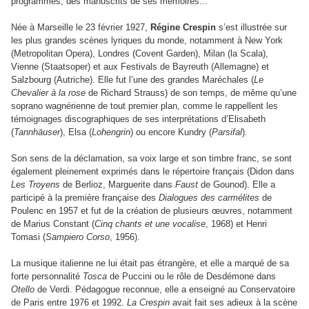
programmes, des manuscrits de ses mémoires...
Née à Marseille le 23 février 1927,
Régine Crespin
s’est illustrée sur
les plus grandes scènes lyriques du monde, notamment à New York
(Metropolitan Opera), Londres (Covent Garden), Milan (la Scala),
Vienne (Staatsoper) et aux Festivals de Bayreuth (Allemagne) et
Salzbourg (Autriche). Elle fut l’une des grandes Maréchales (
Le
Chevalier à la rose
de Richard Strauss) de son temps, de même qu’une
soprano wagnérienne de tout premier plan, comme le rappellent les
témoignages discographiques de ses interprétations d’Elisabeth
(
Tannhäuser
), Elsa (
Lohengrin
) ou encore Kundry (
Parsifal
).
Son sens de la déclamation, sa voix large et son timbre franc, se sont
également pleinement exprimés dans le répertoire français (Didon dans
Les Troyens
de Berlioz, Marguerite dans
Faust
de Gounod). Elle a
participé à la première française des
Dialogues des carmélites
de
Poulenc en 1957 et fut de la création de plusieurs œuvres, notamment
de Marius Constant (
Cinq chants et une vocalise
, 1968) et Henri
Tomasi (
Sampiero Corso
, 1956).
La musique italienne ne lui était pas étrangère, et elle a marqué de sa
forte personnalité
Tosca
de Puccini ou le rôle de Desdémone dans
Otello
de Verdi. Pédagogue reconnue, elle a enseigné au Conservatoire
de Paris entre 1976 et 1992.
La Crespin
avait fait ses adieux à la scène