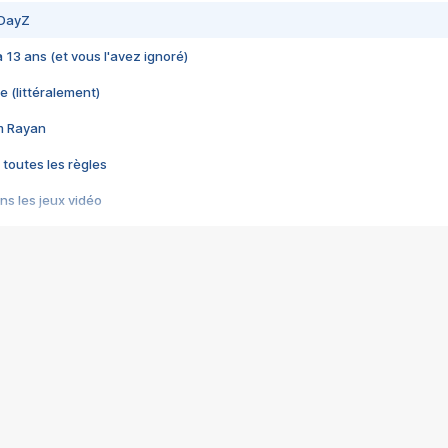
 DayZ
 a 13 ans (et vous l'avez ignoré)
e (littéralement)
im Rayan
 toutes les règles
s les jeux vidéo
us choquant de Rockstar ? - Le scandale BULLY
e plus moche de Steam
du RÊVE tourne au CAUCHEMAR
pendant 8 heures
it… à tort
umiliés par un jeu vidéo