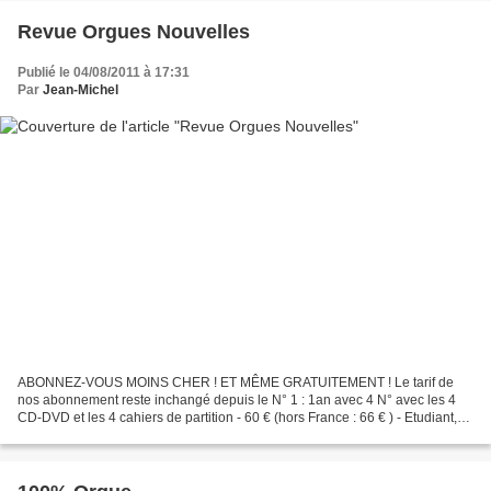
Revue Orgues Nouvelles
Publié le 04/08/2011 à 17:31
Par
Jean-Michel
ABONNEZ-VOUS MOINS CHER ! ET MÊME GRATUITEMENT ! Le tarif de
nos abonnement reste inchangé depuis le N° 1 : 1an avec 4 N° avec les 4
CD-DVD et les 4 cahiers de partition - 60 € (hors France : 66 € ) - Etudiant,
élèves de conservatoire ou moins de 20 ans...