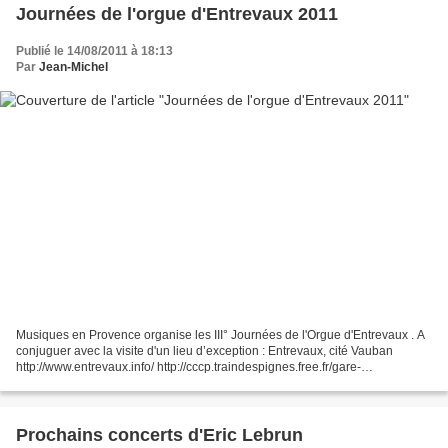
Journées de l'orgue d'Entrevaux 2011
Publié le 14/08/2011 à 18:13
Par
Jean-Michel
Musiques en Provence organise les III° Journées de l'Orgue d'Entrevaux . A
conjuguer avec la visite d'un lieu d’exception : Entrevaux, cité Vauban
http://www.entrevaux.info/ http://cccp.traindespignes.free.fr/gare-
entrevaux.html Carte de la région et...
Prochains concerts d'Eric Lebrun