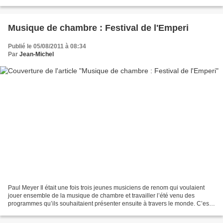
21 août 2011 (17h00) Récital d'orgue avec Matteo...
Musique de chambre : Festival de l'Emperi
Publié le 05/08/2011 à 08:34
Par
Jean-Michel
Paul Meyer Il était une fois trois jeunes musiciens de renom qui voulaient
jouer ensemble de la musique de chambre et travailler l’été venu des
programmes qu’ils souhaitaient présenter ensuite à travers le monde. C’est
ainsi qu’est né en 1992 le festival...