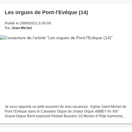
Les orgues de Pont-l'Evêque (14)
Publié le 29/08/2011 à 08:09
Par
Jean-Michel
Je vous rapporte un petit souvenir de mes vacances : Eglise Saint-Michel de
Pont l’Evêque dans le Calvados Orgue de chœur Orgue ABBEY fin XIX°
Grand-Orgue Récit expressif Pédale Bourdon 16 Montre 8 Flûte harmonique
8 Prestant 4 Viole de Gambe Voix céleste...