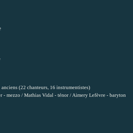
e
e
s anciens (22 chanteurs, 16 instrumentistes)
 - mezzo / Mathias Vidal - ténor / Aimery Lefèvre - baryton