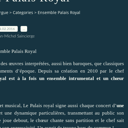
orgue
>
Categories
>
Ensemble Palais Royal
4.02.2016
…
an-Michel Saincierge
des œuvres interprétées, aussi bien baroques, que classiques
ruments d’époque. Depuis sa création en 2010 par le chef
yal est à la fois un ensemble intrumental et un chœur
et musical, Le Palais royal signe aussi chaque concert d’
une
t une dynamique particulières, transmettant au public son
 joue debout, le chœur chante sans partition et le chef sait
de son expressivité. Un esprit de troupe hors du commun !