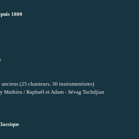
epuis 1800
e
s anciens (25 chanteurs, 30 instrumentistes)
my Mathieu / Raphaël et Adam - Sévag Tachdjian
Classique