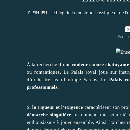
PLEIN-JEU . Le blog de la musique classique et de l'
2
Par Je
À la recherche d’une
couleur sonore chatoyante
ou romantiques, Le Palais royal joue sur inst
d’orchestre Jean-Philippe Sarcos,
Le Palais ro
professionnels.
Si
la
rigueur et l’exigence
caractérisent son proj
démarche singulière
lui donnant une sonorité e
enthousiasme à jouer ensemble. Ainsi, l'orchestre
donner l'envie à chacun d'engager toute la force 