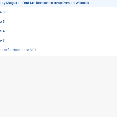
bey Maguire, c'est lui ! Rencontre avec Damien Witecka
e 6
e 5
e 4
e 3
s créatrices de la VF !
e 2
e 1
e Mektoub My Love arrive enfin ! Rencontre avec Shaïn Boumedine et Sal
i : après Toni en famille
elle réalise le bouleversant Dites lui que je l'aime
ais ! Rencontre autour de Vie privée de Rebecca Zlotowski
 de Marguerite, Grave... Rencontre avec Ella Rumpf