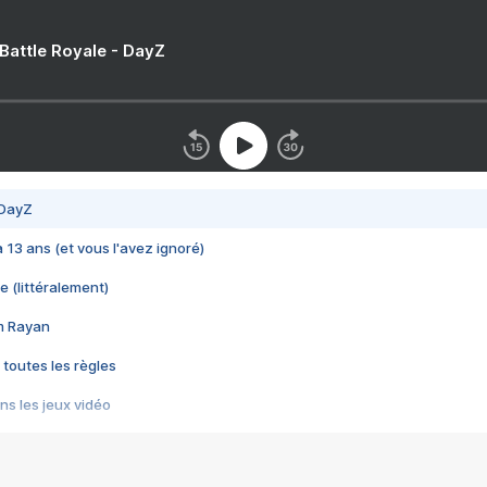
 Battle Royale - DayZ
 DayZ
 a 13 ans (et vous l'avez ignoré)
e (littéralement)
im Rayan
 toutes les règles
s les jeux vidéo
us choquant de Rockstar ? - Le scandale BULLY
e plus moche de Steam