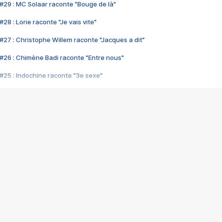
#29 : MC Solaar raconte "Bouge de là"
28 : Lorie raconte "Je vais vite"
#27 : Christophe Willem raconte "Jacques a dit"
#26 : Chimène Badi raconte "Entre nous"
#25 : Indochine raconte "3e sexe"
#24 : Zaho raconte "C'est chelou"
#23 : Patrick Bruel raconte "Au café des délices"
#22 : Kyo raconte "Le chemin"
#21 : Nolwenn Leroy raconte "Cassé"
#20 : Patrick Hernandez raconte "Born to be alive"
#19 : Lorie raconte "Près de moi"
#18 : Michael Jones raconte "A nos actes manqués" (avec Jean-Jacque
#17 : Khaled raconte "Aïcha"