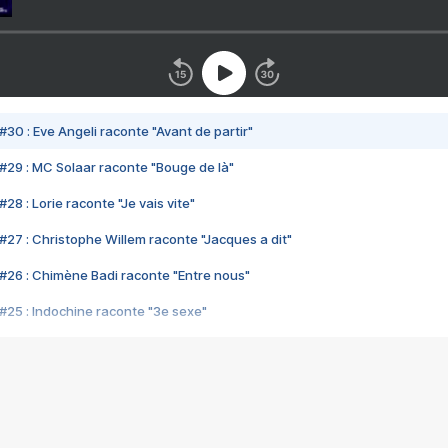
#30 : Eve Angeli raconte "Avant de partir"
#29 : MC Solaar raconte "Bouge de là"
28 : Lorie raconte "Je vais vite"
#27 : Christophe Willem raconte "Jacques a dit"
#26 : Chimène Badi raconte "Entre nous"
#25 : Indochine raconte "3e sexe"
#24 : Zaho raconte "C'est chelou"
#23 : Patrick Bruel raconte "Au café des délices"
#22 : Kyo raconte "Le chemin"