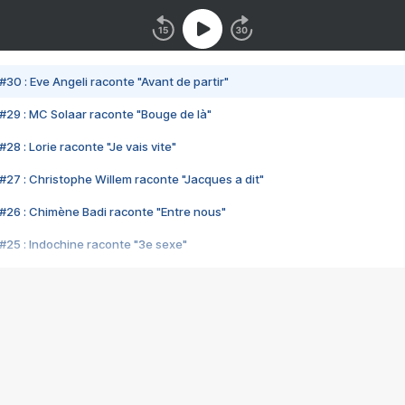
#30 : Eve Angeli raconte "Avant de partir"
#29 : MC Solaar raconte "Bouge de là"
28 : Lorie raconte "Je vais vite"
#27 : Christophe Willem raconte "Jacques a dit"
#26 : Chimène Badi raconte "Entre nous"
#25 : Indochine raconte "3e sexe"
#24 : Zaho raconte "C'est chelou"
#23 : Patrick Bruel raconte "Au café des délices"
#22 : Kyo raconte "Le chemin"
#21 : Nolwenn Leroy raconte "Cassé"