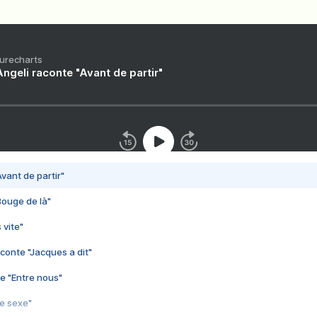
Purecharts
ngeli raconte "Avant de partir"
vant de partir"
Bouge de là"
 vite"
conte "Jacques a dit"
e "Entre nous"
3e sexe"