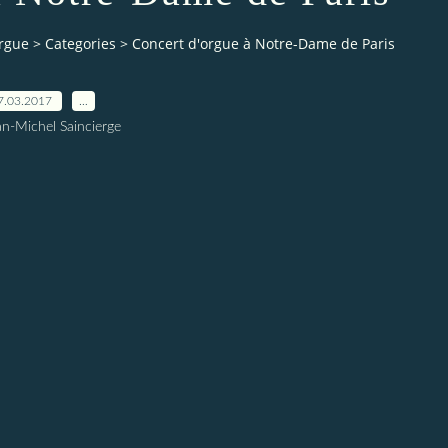
orgue
>
Categories
>
Concert d'orgue à Notre-Dame de Paris
7.03.2017
…
an-Michel Saincierge