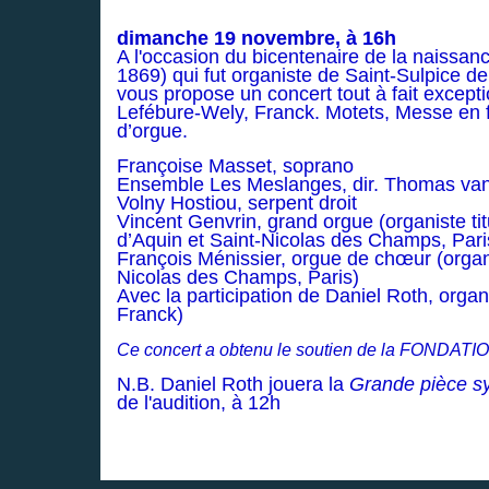
dimanche 19 novembre, à 16h
A l'occasion du bicentenaire de la naissa
1869) qui fut organiste de Saint-Sulpice 
vous propose un concert tout à fait except
Lefébure-Wely, Franck. Motets, Messe en 
d’orgue.
Françoise Masset, soprano
Ensemble Les Meslanges, dir. Thomas va
Volny Hostiou, serpent droit
Vincent Genvrin, grand orgue (organiste ti
d’Aquin et Saint-Nicolas des Champs, Pari
François Ménissier, orgue de chœur (organis
Nicolas des Champs, Paris)
Avec la participation de Daniel Roth, organis
Franck)
Ce concert a obtenu le soutien de la FONDA
N.B. Daniel Roth jouera la
Grande pièce 
de l'audition, à 12h