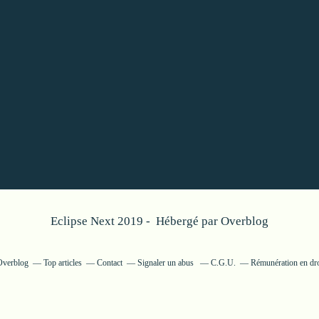
Eclipse Next 2019 - Hébergé par
Overblog
 Overblog
Top articles
Contact
Signaler un abus
C.G.U.
Rémunération en dro