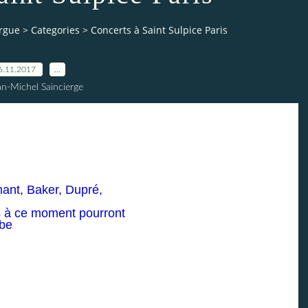
orgue
>
Categories
>
Concerts à Saint Sulpice Paris
6.11.2017
…
an-Michel Saincierge
ant, Baker, Dupré,
s à ce moment pourront
ube