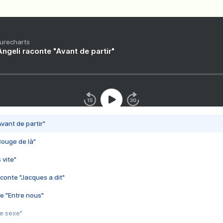
Purecharts
ngeli raconte "Avant de partir"
vant de partir"
Bouge de là"
 vite"
conte "Jacques a dit"
e "Entre nous"
3e sexe"