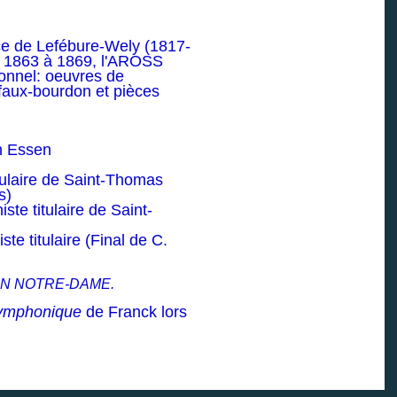
nce de Lefébure-Wely (1817-
de 1863 à 1869, l'AROSS
ionnel: oeuvres de
faux-bourdon et pièces
n Essen
tulaire de Saint-Thomas
s)
te titulaire de Saint-
te titulaire (Final de C.
TION NOTRE-DAME.
symphonique
de Franck lors