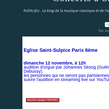
PLEIN-JEU . Le blog de la musique classique et de l'
0
Par Je
Eglise Saint-Sulpice Paris 6ème
dimanche 12 novembre, à 12h
audition d'orgue par Johannes Skoog (Guilm
Debussy).
les personnes qui ne seront pas parisienne
suivre l'audition en streaming live sur YouT
lien live stream J SKOOG