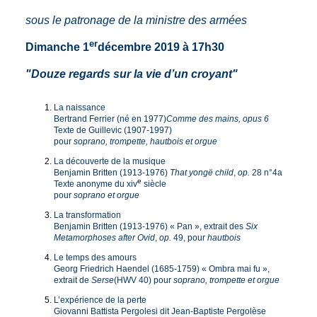
sous le patronage de la ministre des armées
er
Dimanche 1
décembre 2019 à 17h30
"Douze regards sur la vie d’un croyant"
La naissance
Bertrand Ferrier (né en 1977)
Comme des mains, opus 6
Texte de Guillevic (1907-1997)
pour
soprano, trompette, hautbois et orgue
La découverte de la musique
Benjamin Britten (1913-1976)
That yongë child
,
op.
28 n°4a
e
Texte anonyme du xiv
siècle
pour
soprano et orgue
La transformation
Benjamin Britten (1913-1976) « Pan », extrait des
Six
Metamorphoses after Ovid
,
op.
49, pour
hautbois
Le temps des amours
Georg Friedrich Haendel (1685-1759) « Ombra mai fu »,
extrait de
Serse
(HWV 40) pour
soprano, trompette et orgue
L’expérience de la perte
Giovanni Battista Pergolesi dit Jean-Baptiste Pergolèse