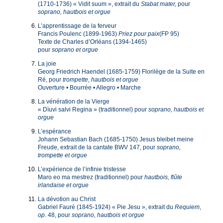
(1710-1736) « Vidit suum », extrait du
Stabat mater,
pour
soprano, hautbois et orgue
L’apprentissage de la ferveur
Francis Poulenc (1899-1963)
Priez pour paix
(FP 95)
Texte de Charles d’Orléans (1394-1465)
pour
soprano et orgue
La joie
Georg Friedrich Haendel (1685-1759) Florilège de la Suite en
Ré, pour
trompette, hautbois et orgue
Ouverture • Bourrée • Allegro • Marche
La vénération de la Vierge
« Dìuvi salvi Regina » (traditionnel) pour
soprano, hautbois et
orgue
L’espérance
Johann Sebastian Bach (1685-1750) Jesus bleibet meine
Freude, extrait de la cantate BWV 147, pour
soprano,
trompette et orgue
L’expérience de l’infinie tristesse
Maro eo ma mestrez (traditionnel) pour
hautbois, flûte
irlandaise et orgue
La dévotion au Christ
Gabriel Fauré (1845-1924) « Pie Jesu », extrait du
Requiem
,
op
. 48, pour
soprano, hautbois et orgue