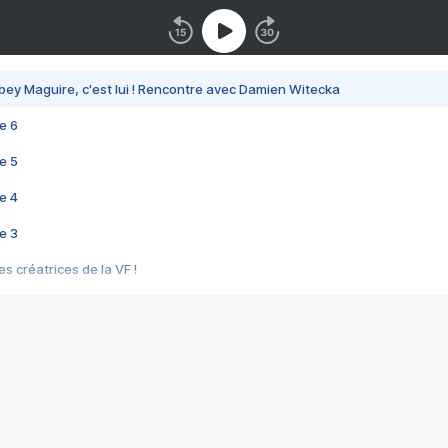
bey Maguire, c'est lui ! Rencontre avec Damien Witecka
e 6
e 5
e 4
e 3
s créatrices de la VF !
e 2
e 1
e Mektoub My Love arrive enfin ! Rencontre avec Shaïn Boumedine et Sal
i : après Toni en famille