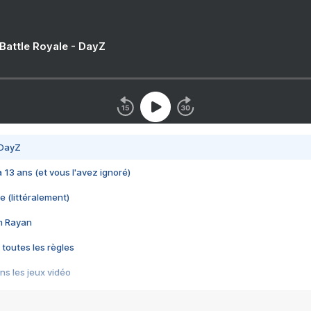
 Battle Royale - DayZ
 DayZ
 a 13 ans (et vous l'avez ignoré)
e (littéralement)
im Rayan
 toutes les règles
s les jeux vidéo
us choquant de Rockstar ? - Le scandale BULLY