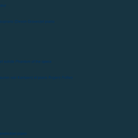
hœur
 soprano (Devon Graves)et piano
t soliste
Phantom of the opera
(Lauren van Kampen) et piano
Rogers Follies
Kendrick)et piano