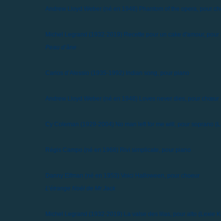
Andrew Lloyd Weber (né en 1948)
Phantom of the opera, pour c
Michel Legrand (1932-2019)
Recette pour un cake d'amour, pour
Peau d’âne
Carlos d’Alessio (1935-1992)
Indian song, pour piano
Andrew Lloyd Weber (né en 1948)
Loves never dies, pour chœur e
Cy Coleman (1929-2004)
No man left for me will, pour soprano 
Régis Campo (né en 1968)
Rivi simplicate, pour piano
Danny Elfman (né en 1953)
Voici Halloween, pour choeur
L’étrange Noël de Mr Jack
Michel Legrand (1932-2019)
La valse des lilas, pour alto (Lexie 