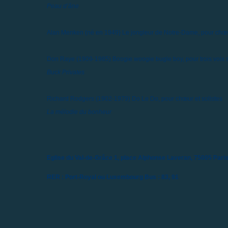
Peau d’âne
Alan Menken (né en 1949)
Le jongleur de Notre-Dame, pour chœur
Don Raye (1909-1985)
Boogie woogie bugle boy, pour trois voix s
Buck Privates
Richard Rodgers (1902-1979)
Do Le Do, pour chœur et solistes
La mélodie du bonheur
Eglise du Val-de-Grâce
1, place Alphonse Laveran, 75005 Pari
RER : Port-Royal ou Luxembourg
Bus : 83, 91