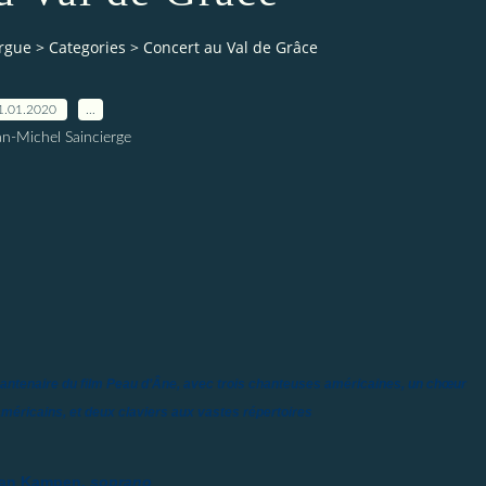
orgue
>
Categories
>
Concert au Val de Grâce
1.01.2020
…
an-Michel Saincierge
antenaire du film Peau d’Âne, avec trois chanteuses américaines, un chœur
méricains, et deux claviers aux vastes répertoires
van Kampen,
soprano