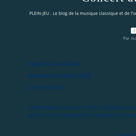
PLEIN-JEU . Le blog de la musique classique et de l'
3
Par Je
Eglise du Val-de-Grâce
Dimanche 2 février à 17h30
La fée des lilas
Autour des grandes musiques du cinéma à l’occasion du cinqu
dédié aux musiques des grands films, notamment français et a
Lauren 