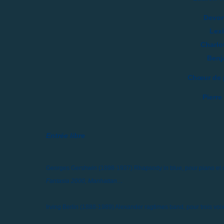
Devon
Lex
Charlo
Benj
Chœur de p
Pierre
Entrée libre
Georges Gershwin (1898-1937)
Rhapsody in blue, pour piano et
Fantasia 2000, Manhattan…
Irving Berlin (1888-1989)
Alexander ragtimes band, pour trois voix