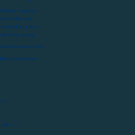
 Graves,
soprano
ie Kendrick,
alto
tte Gauthier,
piano
amin Pras,
orgue
ierre Broadway-Paris,
 Babolat, direction
 orgue
 solistes et piano